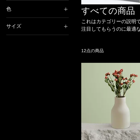
すべての商品
色
これはカテゴリーの説明
サイズ
注目してもらうのに最適
250 ml
500 ml
12点の商品
80 ml
Large
Medium
Small