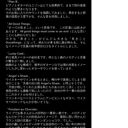
「Plan B」
ピアノとギターのユニゾンはとても効果的で、まるで別の楽器
のような響きになります。
そのお気に入りのサウンドを強調してみました。再生すると部
屋の温度が２度下がる、そんな音を目指しました。
「All Good Things」
「すべての良きこと」という意味です。 この言葉には続きが
あります。All good things must come to an end（どんな言い
ことにも終わりがくる）
小さな「良きこと」がどんどん大きな「良きこと
Goodthings」になって、終わりが来る前に曲が終わる。 そん
なイメージで言葉の前半部分だけをタイトルにしました。
「Lucky Craft」
釣り道具メーカーの会社名です。何となく曲のメロディと言葉
の響きが一致しました。
組曲のような構成で、後半のギターソロでは湖の水面をイメー
ジした少し変わったギターサウンドを使っています。
「Angel’ s Share」
ウイスキーやワインを作るときに、樽の中で蒸発してしまう部
分のことを「天使の分け前 Angel`s Share」と呼ぶそうです。
「天使が残してくれたお酒を私たちがありがたく頂く」という
発想が何とも素敵で気に入ったので、自分の中で一番の自信作
にこのタイトルを付けました。
ファンキーなベースとドラムにアンビエントなギター。ウイス
キーのロックなんかが合いそうな。
「Fondant au Chocolat」
ライブでお客さんからの評判が一番良い曲です。 メロディが
なんだかフランスの街並みのイメージで、最初に思い浮かんだ
フランス語の言葉が「フォンダンショコラ」でした。
自分の書いたメロディの中でも自信作の一つ。同い年の仲の良
いギター職人が作ってくれたナイロン弦ギターでこの曲を録音