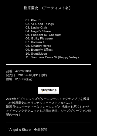
松原慶史 (アーティスト名)
01. Plan B
02. All Good Things
03. Lucky Craft
04. Angel’s Share
05. Fondant au Chocolat
06. Guilty Pleasure
07. Division 4
08. Charley Horse
09. Butterﬂy Eﬀect
10. Sun&Moon
11. Southern Cross St.(Happy Valley)
品番 AGCT-1001
発売日 2018年10月31日(水)
価格 \2,500(税込)
2016年ギブソンジャズギターコンテストでグランプリを獲得
した松原慶史のオリジナルファーストアルバム！
流麗且つスピーディーなフレージングと 洗練され尽くしたヴ
ォイッシングテクニックを堪能出来る、ジャズギターファン待
望の一枚！
「Angel’ s Share」全曲解説