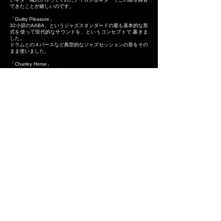
できたことが嬉しいのです。
「Guilty Pleasure」
32小節のAABA、というジャズスタンダードの最も基本的な形
式を使って現代的なサウンドを、というコンセプトで 書きま
した。
ドラムとの４バースなど典型的なジャズセッションの形をその
まま使いました。
「Charley Horse」
サッカー、バスケ等の接触スポーツにおいてよく起きる、腿の
外側を打撲してしばらく起き上がれなくなってしまう 症状の
ことです。
日本語では地方によって３０以上の違う呼び方があるそうで。
モモカンというのが最も一般的です。 英語圏でも国によって
呼び方が違います。 Charley Horseはアメリカの言い方。
最初すごく痛くて、治ったと思って歩くとやっぱりまだまだ痛
い。酷い時は一週間 くらい続く、という様を曲にしてみまし
た。このアルバムで唯一ボイスをギターに一部重ねてみまし
た。
「Division 4」
高校２年生のときオーストラリアにいて地域の少年団でバスケ
をやっていたのですが、ある時自分がいたのは 「Division
4（４軍）」だったということを知り、バスケは止めようと思
ったときの絶望感と怒りを曲にしました（笑）
「Butterﬂy Eﬀect」
小さな変化が時間の経過とともに途轍もない大きな現象を起こ
す。というような意味です。
ポインシアナというジャズスタンダードで使われいてる独特な
リズムパターンをモチーフにしています。 エレキギターで弾
くこともありますが、CDではアコースティックなサウンド
で。