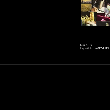
配信ページ
https://linkco.re/fPTefUAX