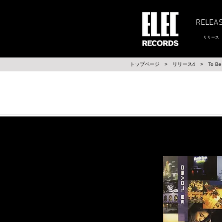
RELEA
リリース
​トップページ
>
リリース4
>
To Be