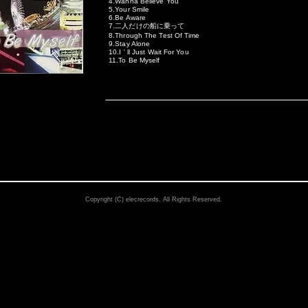
4.Wanna Believe You
5.Your Smile
6.Be Aware
7.二人だけの船に乗って
8.Through The Test Of Time
9.Stay Alone
10.I ' ll Just Wait For You
11.To Be Myself
Copyright (C) elecrecords. All Rights Reserved.