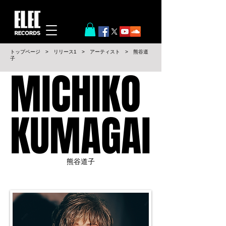
​トップページ
>
リリース1
>
アーティスト
>
熊谷道
子
MICHIKO
MICHIKO
KUMAGAI
KUMAGAI
​熊谷道子