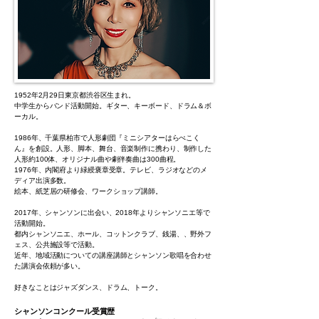
1952年2月29日東京都渋谷区生まれ。
中学生からバンド活動開始。ギター、キーボード、ドラム＆ボ
ーカル。
1986年、千葉県柏市で人形劇団『ミニシアターはらぺこく
ん』を創設。人形、脚本、舞台、音楽制作に携わり、制作した
人形約100体、オリジナル曲や劇伴奏曲は300曲程。
1976年、内閣府より緑綬褒章受章。テレビ、ラジオなどのメ
ディア出演多数。
絵本、紙芝居の研修会、ワークショップ講師。
2017年、シャンソンに出会い、2018年よりシャンソニエ等で
活動開始。
都内シャンソニエ、ホール、コットンクラブ、銭湯、、野外フ
ェス、公共施設等で活動。
近年、地域活動についての講座講師とシャンソン歌唱を合わせ
た講演会依頼が多い。
好きなことはジャズダンス、ドラム、トーク。
シャンソンコンクール受賞歴