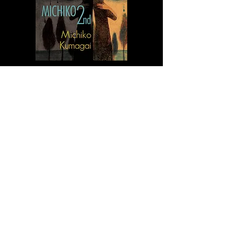
MICHIKO 2nd
熊谷道子 (アーティスト名)
1. 私の孤独
2. 百万本のバラ
3. 幽霊
4. 孤独
5. パダンパダン
6. いつ帰って来るの
7. 時は過ぎて行く
8. 青い地球 （ほし） の賛歌
〈ボーナストラック〉
収録曲全８曲
定価 ￥2,000（税込）