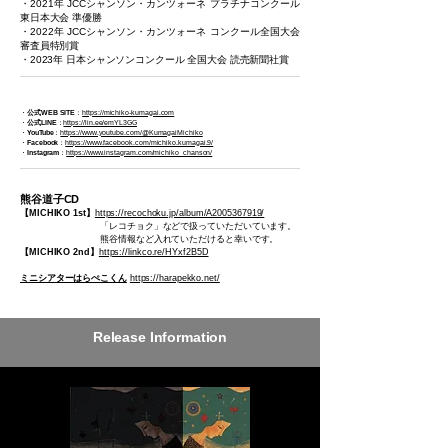
・2021年 JCCシャンソン・カンツォーネ プラチナコンクール
東日本大会 準優勝
・2022年 JCCシャンソン・カンツォーネ コンクール全国大会
審査員特別賞
・2023年 日本シャンソンコンクール 全国大会 読売新聞社賞​
・
公式WEB SITE
：
https://michiko-kumagai.com
・
公式LINE
：
https://lin.ee/emYL3GG
・
YouTube
：
https://www.youtube.com/@KumagaiMichiko
・
Facebook
：
https://www.facebook.com/michiko.kumagai.9/
・
Instagram
：
https://www.instagram.com/michiko_chanson/
熊谷道子CD
【MICHIKO 1st】
https://recochoku.jp/album/A2005367919/
「レコチョク」などで扱っていただいています。
熊谷情報など入れていただけると幸いです。
【MICHIKO 2nd】
https://linkco.re/HYxf2B5D
ミニシアターはらぺこくん
https://harapekko.net/
Release Information