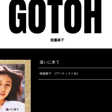
GOTOH
GOTOH
後藤麻子
逢いに来て
後藤麻子 (アーティスト名)